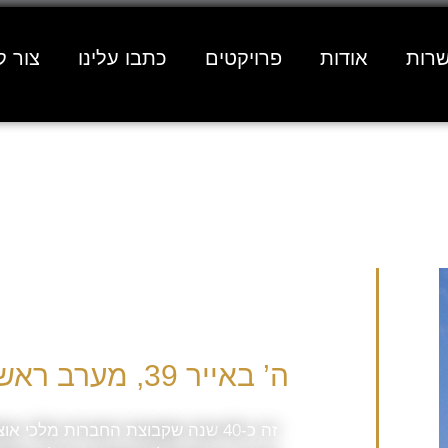
רות
אודות
פרויקטים
כתבו עלינו
צור 
ה’ באייר 39, מערב ראשון לציון​​
זה כ-40 שנה שקבוצת החברות מלכי א