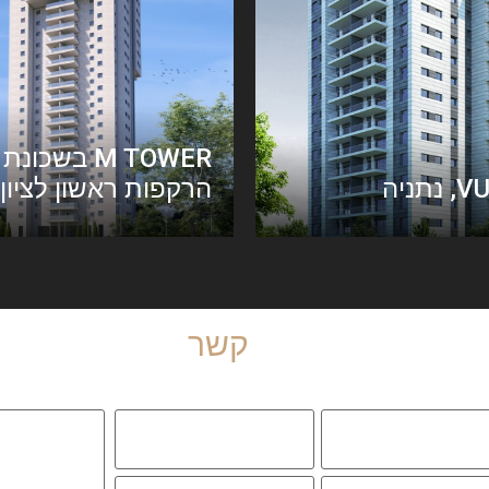
M TOWER בשכונת
תניה
הרקפות ראשון לציון​
צור
קשר