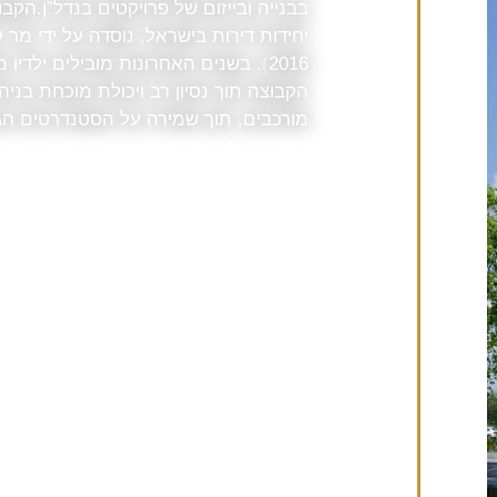
בבנייה ובייזום של פרויקטים בנדל”ן.הק
2016). בשנים האחרונות מובילים ילדיו
הקבוצה תוך נסיון רב ויכולת מוכחת בניה
מורכבים, תוך שמירה על הסטנדרטים הגב