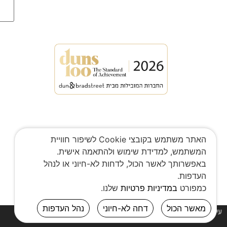
info@malki-g.co.il
רח’ ויצמן 11, נס-ציונה
מדיניות פרטיות
האתר משתמש בקובצי Cookie לשיפור חוויית
המשתמש, למדידת שימוש ולהתאמה אישית.
באפשרותך לאשר הכול, לדחות לא-חיוני או לנהל
העדפות.
כמפורט
במדיניות פרטיות
שלנו.
מאשר הכול
דחה לא-חיוני
נהל העדפות