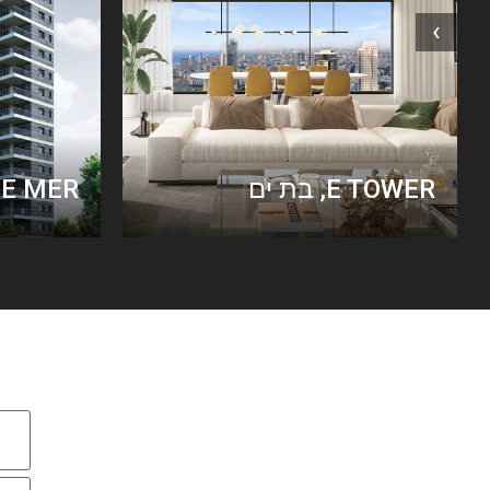
›
E TOWER, בת ים
VUE MER, נ
08-9389310
08-9389315